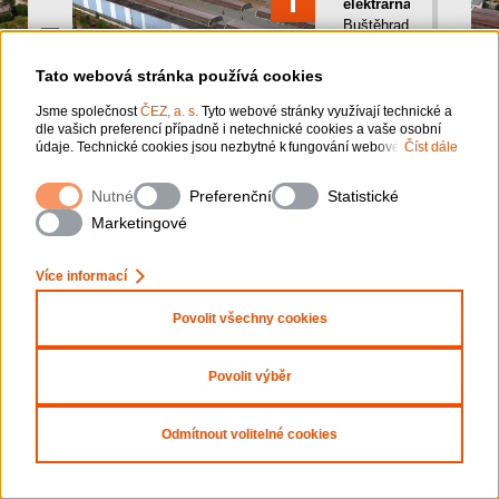
elektrárna
Buštěhrad
je
umístěna
Tato webová stránka používá cookies
na
hranici
Jsme společnost
ČEZ, a. s.
Tyto webové stránky využívají technické a
dle vašich preferencí případně i netechnické cookies a vaše osobní
bývalého
údaje. Technické cookies jsou nezbytné k fungování webové
Číst dále
průmyslového
stránky. Netechnické cookies slouží zejména k přizpůsobení webové
areálu
.
stránky vašim preferencím, k personalizaci reklam a analytice. Pro sběr
Díky
Nutné
Preferenční
Statistické
a zpracování netechnických cookies a vašich osobních údajů, nám
svému
můžete udělit souhlas. Bližší informace o vašich právech, zpracování
Marketingové
tvaru
osobních údajů, včetně možnosti odvolání udělených souhlasů,
naleznete
„zde“
.
připomínajícímu
Více informací
ruční
palnou
Povolit všechny cookies
zbraň
dostaly
jména tři
Povolit výběr
hlavní
části
elektrárny
Odmítnout volitelné cookies
(pažba,
spoušť,
hlaveň).