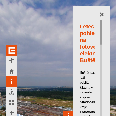
Letecký
pohled
na
fotovoltaicko
elektrárnu
Buštěhrad
Buštěhrad
leží
poblíž
Kladna v
rovinaté
krajině
Středočeského
kraje.
Fotovoltaická