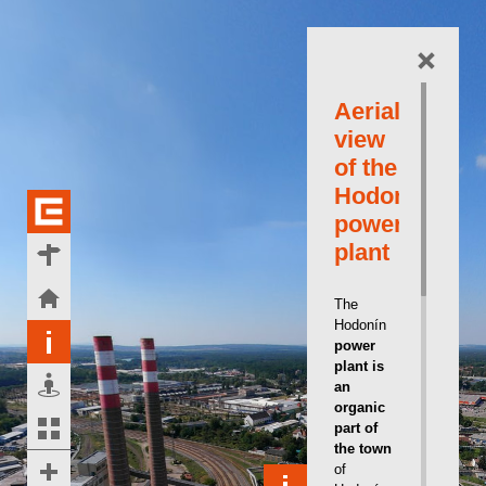
Aerial
view
of the
Hodonín
power
plant
The
Hodonín
power
plant is
an
organic
part of
the town
of