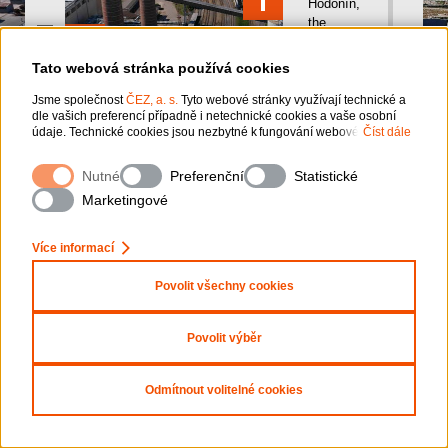
Hodonín,
the
birthplace
of T. G.
Tato webová stránka používá cookies
Masaryk,
the first
Jsme společnost
ČEZ, a. s.
Tyto webové stránky využívají technické a
dle vašich preferencí případně i netechnické cookies a vaše osobní
President
údaje. Technické cookies jsou nezbytné k fungování webové
Číst dále
of
stránky. Netechnické cookies slouží zejména k přizpůsobení webové
Czechoslovakia.
stránky vašim preferencím, k personalizaci reklam a analytice. Pro sběr
The
Nutné
Preferenční
Statistické
a zpracování netechnických cookies a vašich osobních údajů, nám
power
můžete udělit souhlas. Bližší informace o vašich právech, zpracování
Marketingové
plant is
osobních údajů, včetně možnosti odvolání udělených souhlasů,
naleznete
„zde“
.
situated
Více informací
in its
south-
Povolit všechny cookies
western
part,
making
Povolit výběr
the
two
power
plant
Odmítnout volitelné cookies
stacks an
integral
part of